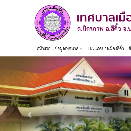
หน้าแรก
ข้อมูลเทศบาล
ITA เทศบาลเมืองสีคิ้ว
ข
Previous