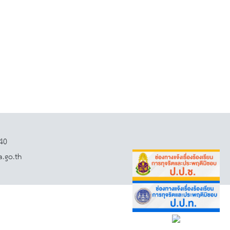
140
a.go.th