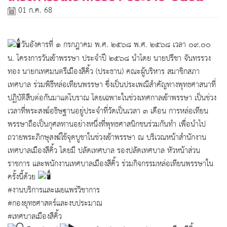
01 ก.ค. 68
วันอังคารที่ ๑ กรกฎาคม พ.ศ. ๒๕๖๘ พ.ศ. ๒๕๖๘ เวลา ๐๙.๐๐
น. โครงการวันเข้าพรรษา ประจำปี ๒๕๖๘ นำโดย นายปรีชา จันทรรวง
ทอง นายกเทศมนตรีเมืองสีคิ้ว (ประธาน) คณะผู้บริหาร สมาชิกสภา
เทศบาล ร่วมพิธีหล่อเทียนพรรษา ซึ่งเป็นประเพณีสำคัญทางพุทธศาสนาที่
ปฏิบัติสืบต่อกันมาแต่โบราณ โดยเฉพาะในช่วงเทศกาลเข้าพรรษา เป็นช่วง
เวลาที่พระสงฆ์อธิษฐานอยู่ประจำที่วัดเป็นเวลา ๓ เดือน การหล่อเทียน
พรรษาถือเป็นกุศลทานอย่างหนึ่งที่พุทธศาสนิกชนร่วมกันทำ เพื่อนำไป
ถวายพระภิกษุสงฆ์ใช้จุดบูชาในช่วงเข้าพรรษา ณ บริเวณหน้าสำนักงาน
เทศบาลเมืองสีคิ้ว โดยมี ปลัดเทศบาล รองปลัดเทศบาล หัวหน้าส่วน
ราชการ และพนักงานเทศบาลเมืองสีคิ้ว ร่วมกิจกรรมหล่อเทียนพรรษาใน
ครั้งนี้ด้วย
#งานบริการและเผยแพร่วิชาการ
#กองยุทธศาสตร์และงบประมาณ
#เทศบาลเมืองสีคิ้ว