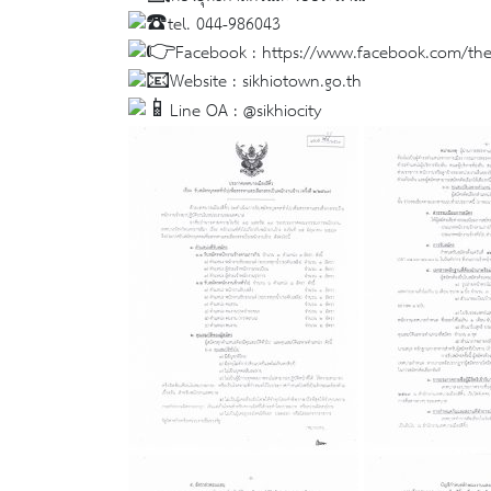
tel. 044-986043
Facebook :
https://www.facebook.com/the
Website :
sikhiotown.go.th
Line OA : @sikhiocity