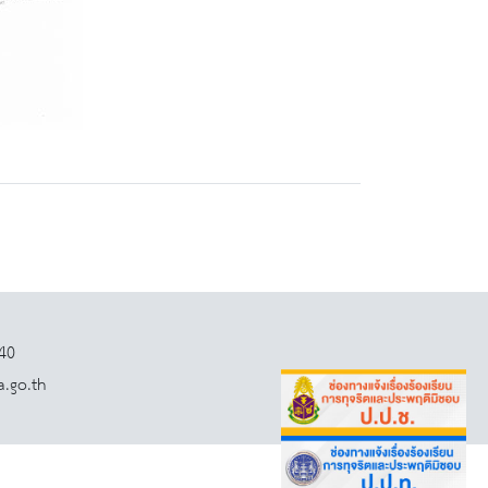
140
a.go.th