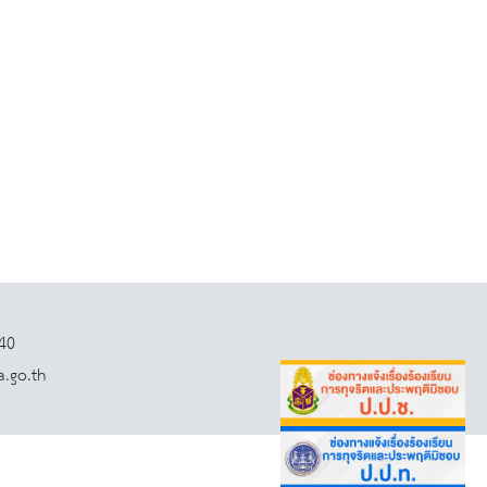
140
a.go.th