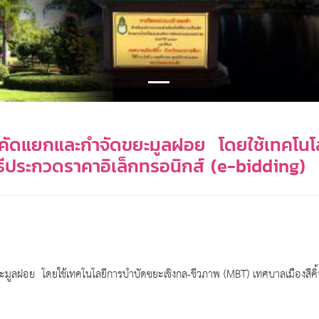
รคัดแยกและกำจัดขยะมูลฝอย โดยใช้เทคโนโ
ิธีประกวดราคาอิเล็กทรอนิกส์ (e-bidding)
มูลฝอย โดยใช้เทคโนโลยีการบำบัดขยะเชิงกล-ชีวภาพ (MBT) เทศบาลเมืองสีคิ้ว