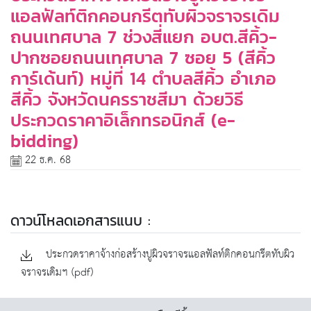
แอลฟัลท์ติกคอนกรีตทับผิวจราจรเดิม
ถนนเทศบาล 7 ช่วงสี่แยก อบต.สีคิ้ว-
ปากซอยถนนเทศบาล 7 ซอย 5 (สีคิ้ว
การ์เด้นท์) หมู่ที่ 14 ตำบลสีคิ้ว อำเภอ
สีคิ้ว จังหวัดนครราชสีมา ด้วยวิธี
ประกวดราคาอิเล็กทรอนิกส์ (e-
bidding)
22 ธ.ค. 68
ดาวน์โหลดเอกสารแนบ :
ประกวดราคาจ้างก่อสร้างปูผิวจราจรแอลฟัลท์ติกคอนกรีตทับผิว
จราจรเดิมฯ (pdf)