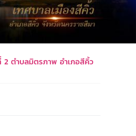
ี่ 2 ตำบลมิตรภาพ อำเภอสีคิ้ว