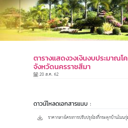
ตารางแสดงวงเงินงบประมาณโครงกา
จังหวัดนครราชสีมา
20 ส.ค. 62
ดาวน์โหลดเอกสารแนบ :
ราคากลางโครงการปรับปรุงโรงกี่กระตุกบ้านโนนกุ่