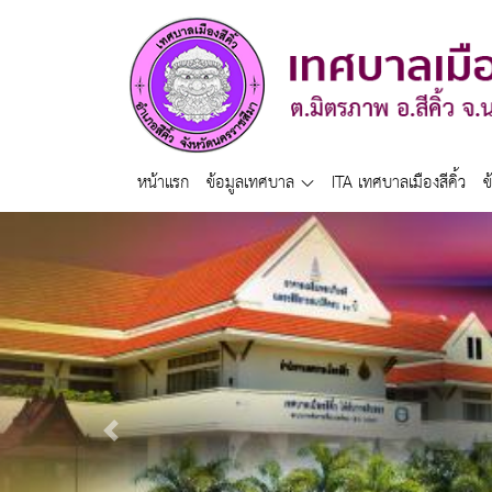
หน้าแรก
ข้อมูลเทศบาล
ITA เทศบาลเมืองสีคิ้ว
ข
Previous