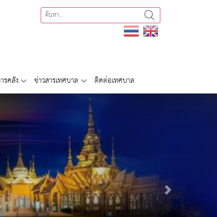
ารคลัง
ข่าวสารเทศบาล
ติดต่อเทศบาล
Next