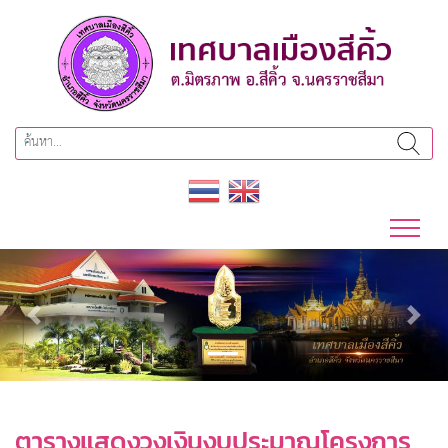
Previous
Next
ตารางแสดงวงเงินงบประมาณโครงการ