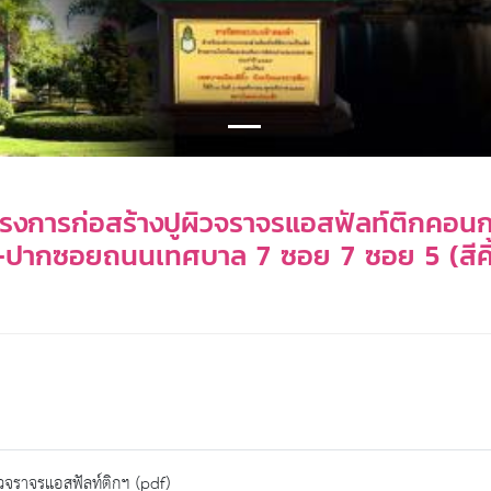
การก่อสร้างปูผิวจราจรแอสฟัลท์ติกคอนก
-ปากซอยถนนเทศบาล 7 ซอย 7 ซอย 5 (สีคิ้วการ
วจราจรแอสฟัลท์ติกฯ (pdf)