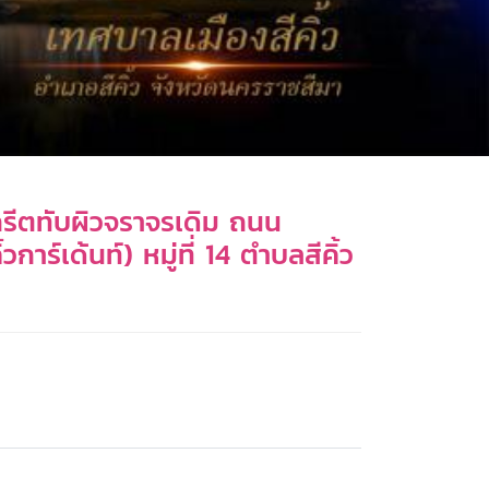
รีตทับผิวจราจรเดิม ถนน
์เด้นท์) หมู่ที่ 14 ตำบลสีคิ้ว